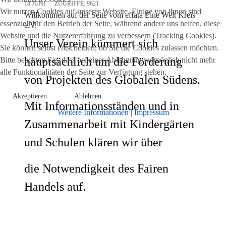
18.JUNI
ZUGRIFFE: 9621
Wir nutzen Cookies auf unserer Website. Einige von ihnen sind
Willkommen auf der Seite vom effata Eine Welt Kreis
essenziell für den Betrieb der Seite, während andere uns helfen, diese
e.V.
Website und die Nutzererfahrung zu verbessern (Tracking Cookies).
Unser Verein kümmert sich
Sie können selbst entscheiden, ob Sie die Cookies zulassen möchten.
hauptsächlich um die Förderung
Bitte beachten Sie, dass bei einer Ablehnung womöglich nicht mehr
alle Funktionalitäten der Seite zur Verfügung stehen.
von Projekten des Globalen Südens.
Akzeptieren
Ablehnen
Mit Informationsständen und in
Weitere Informationen
|
Impressum
Zusammenarbeit mit Kindergärten
und Schulen klären wir über
die Notwendigkeit des Fairen
Handels auf.